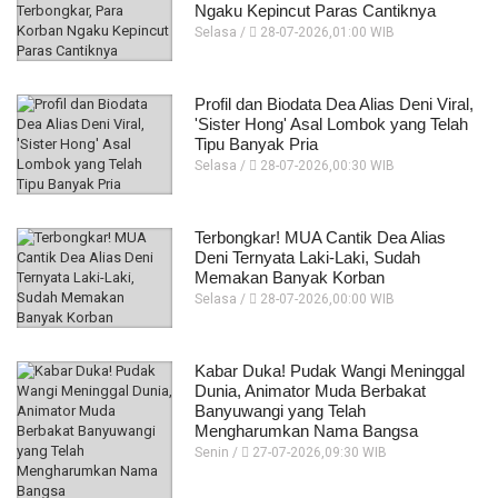
Ngaku Kepincut Paras Cantiknya
Selasa /
28-07-2026,01:00 WIB
Profil dan Biodata Dea Alias Deni Viral,
'Sister Hong' Asal Lombok yang Telah
Tipu Banyak Pria
Selasa /
28-07-2026,00:30 WIB
Terbongkar! MUA Cantik Dea Alias
Deni Ternyata Laki-Laki, Sudah
Memakan Banyak Korban
Selasa /
28-07-2026,00:00 WIB
Kabar Duka! Pudak Wangi Meninggal
Dunia, Animator Muda Berbakat
Banyuwangi yang Telah
Mengharumkan Nama Bangsa
Senin /
27-07-2026,09:30 WIB