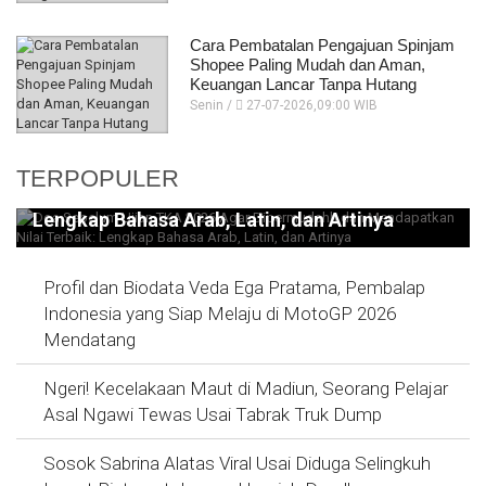
Cara Pembatalan Pengajuan Spinjam
Shopee Paling Mudah dan Aman,
Keuangan Lancar Tanpa Hutang
Senin /
27-07-2026,09:00 WIB
Doa Sebelum Ujian TKA 2026 Agar
TERPOPULER
Dipermudahh dan Mendapatkan Nilai Terbaik:
Lengkap Bahasa Arab, Latin, dan Artinya
Profil dan Biodata Veda Ega Pratama, Pembalap
Indonesia yang Siap Melaju di MotoGP 2026
Mendatang
Ngeri! Kecelakaan Maut di Madiun, Seorang Pelajar
Asal Ngawi Tewas Usai Tabrak Truk Dump
Sosok Sabrina Alatas Viral Usai Diduga Selingkuh